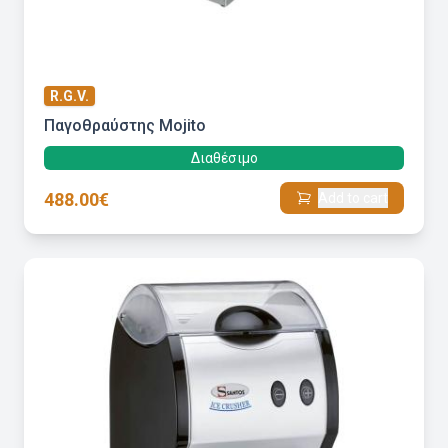
R.G.V.
Παγοθραύστης Mojito
Διαθέσιμο
488.00€
Add to cart