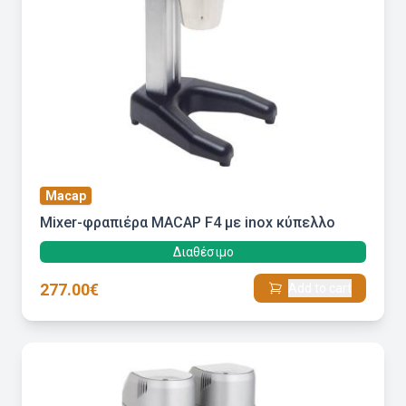
Macap
Mixer-φραπιέρα MACAP F4 με inox κύπελλο
Διαθέσιμο
277.00€
Add to cart