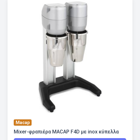
Macap
Mixer-φραπιέρα MACAP F4D με inox κύπελλα