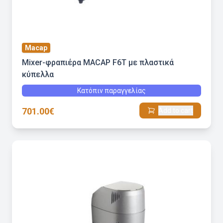
Macap
Mixer-φραπιέρα MACAP F6T με πλαστικά
κύπελλα
Κατόπιν παραγγελίας
701.00€
Add to cart