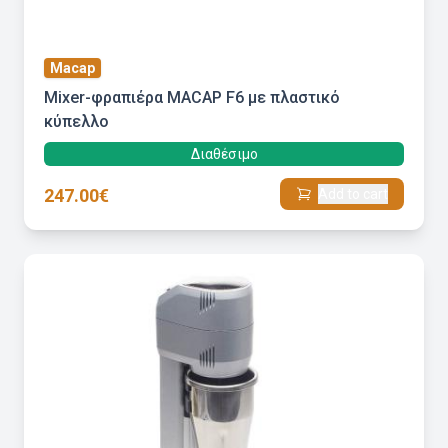
Macap
Mixer-φραπιέρα MACAP F6 με πλαστικό
κύπελλο
Διαθέσιμο
247.00€
Add to cart