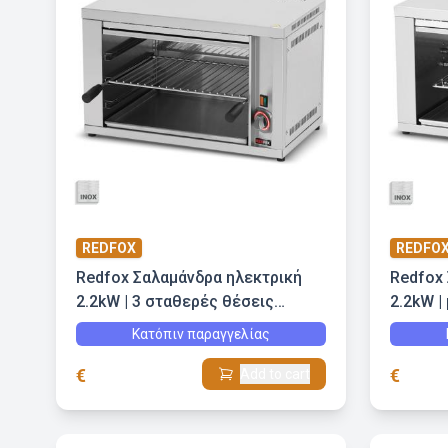
REDFOX
REDFO
Redfox Σαλαμάνδρα ηλεκτρική
Redfox
2.2kW | 3 σταθερές θέσεις
2.2kW |
σχάρας
Κατόπιν παραγγελίας
€
€
Add to cart