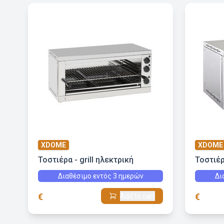
XDOME
XDOME
Τοστιέρα - grill ηλεκτρική
Τοστιέρ
Διαθέσιμο εντός 3 ημερών
Δι
€
€
Add to cart