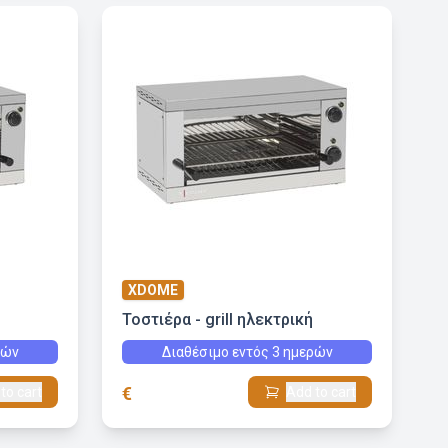
XDOME
Τοστιέρα - grill ηλεκτρική
ρών
Διαθέσιμο εντός 3 ημερών
€
to cart
Add to cart