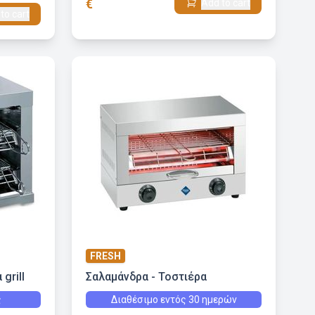
€
Add to cart
to cart
FRESH
grill
Σαλαμάνδρα - Τοστιέρα
ς
Διαθέσιμο εντός 30 ημερών