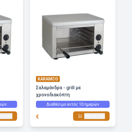
KARAMCO
Σαλαμάνδρα - grill με
χρονοδιακόπτη
ερών
Διαθέσιμο εντός 10 ημερών
€
to cart
Add to cart