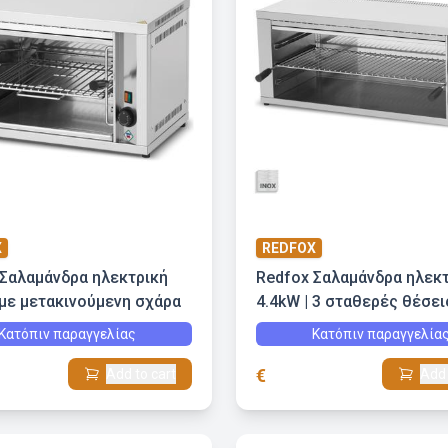
X
REDFOX
 Σαλαμάνδρα ηλεκτρική
Redfox Σαλαμάνδρα ηλεκ
 με μετακινούμενη σχάρα
4.4kW | 3 σταθερές θέσει
σχάρας
Κατόπιν παραγγελίας
Κατόπιν παραγγελία
€
Add to cart
Add 