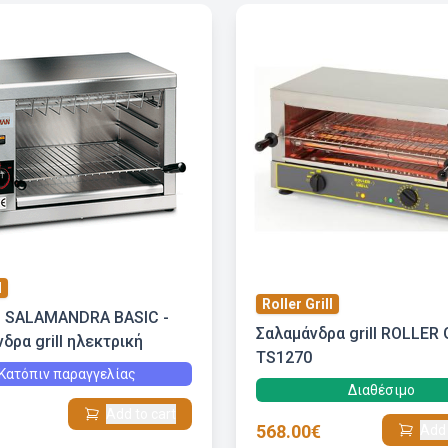
N
Roller Grill
 SALAMANDRA BASIC -
Σαλαμάνδρα grill ROLLER 
δρα grill ηλεκτρική
TS1270
Κατόπιν παραγγελίας
Διαθέσιμο
Add to cart
568.00€
Add 