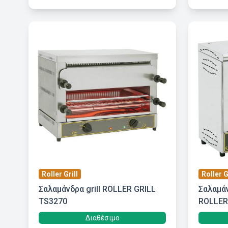
Roller Grill
Roller G
Σαλαμάνδρα grill ROLLER GRILL
Σαλαμάν
TS3270
ROLLER
Διαθέσιμο