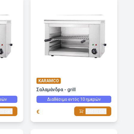
KARAMCO
Σαλαμάνδρα - grill
ερών
Διαθέσιμο εντός 10 ημερών
€
to cart
Add to cart