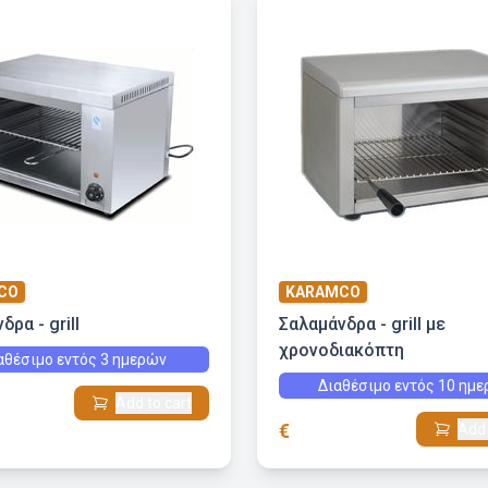
CO
KARAMCO
δρα - grill
Σαλαμάνδρα - grill με
χρονοδιακόπτη
αθέσιμο εντός 3 ημερών
Διαθέσιμο εντός 10 ημ
Add to cart
€
Add 