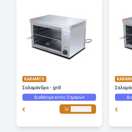
KARAMCO
KARAM
Σαλαμάνδρα - grill
Σαλαμάν
Διαθέσιμο εντός 3 ημερών
Δι
€
€
Add to cart