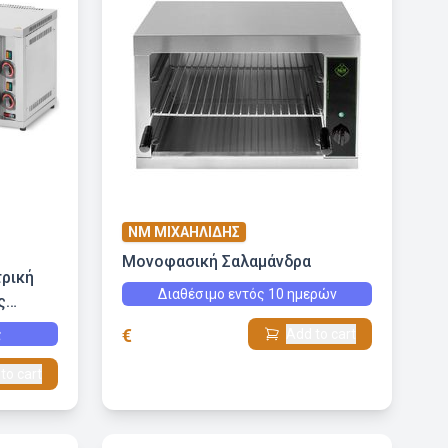
NM ΜΙΧΑΗΛΙΔΗΣ
Μονοφασική Σαλαμάνδρα
τρική
Διαθέσιμο εντός 10 ημερών
ς
€
ς
Add to cart
to cart