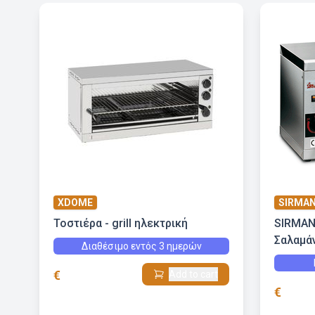
XDOME
SIRMA
Τοστιέρα - grill ηλεκτρική
SIRMAN
Σαλαμάν
Διαθέσιμο εντός 3 ημερών
€
Add to cart
€