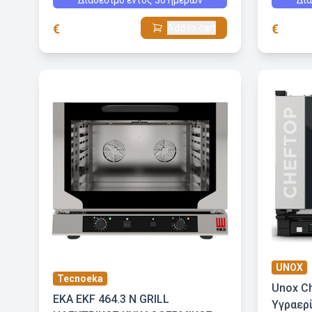
Διαθέσιμο εντός 30 ημερών
Δια
€
€
Add to cart
UNOX
Tecnoeka
Unox C
EKA EKF 464.3 N GRILL
Υγραερ