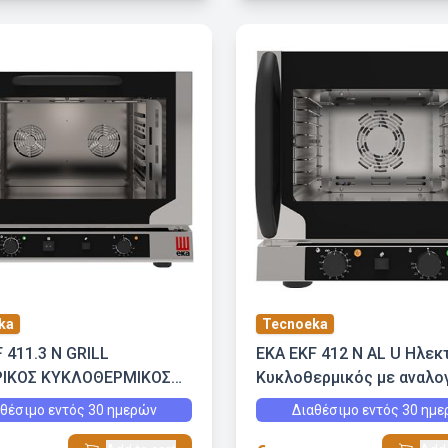
ka
Tecnoeka
 411.3 N GRILL
EKA EKF 412 N AL U Ηλεκ
ΙΚΟΣ ΚΥΚΛΟΘΕΡΜΙΚΟΣ
Κυκλοθερμικός με αναλο
Σ ΜΕ GRILL ΚΑΙ ΕΜΜΕΣΗ
πάνελ (υγρασία)
θέσιμο εντός 30 ημερών
Διαθέσιμο εντός 30 ημ
Α