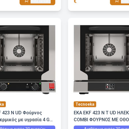
€
Add to cart
Add 
ka
Tecnoeka
F 423 N UD Φούρνος
EKA EKF 423 N T UD ΗΛΕ
ρμικός με υγρασία 4 GN
COMBI ΦΟΥΡΝΟΣ ΜΕ ΟΘ
ΑΦΗΣ ΚΑΙ ΕΜΜΕΣΗ ΥΓΡΑΣ