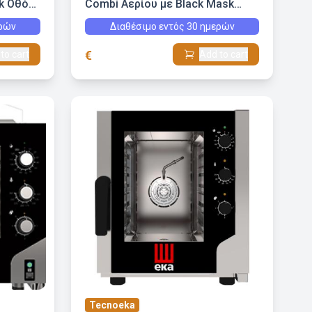
k Οθόνη
Combi Αερίου με Black Mask
Οθόνη Αφής 5 GN 1/1
ερών
Διαθέσιμο εντός 30 ημερών
€
to cart
Add to cart
Tecnoeka