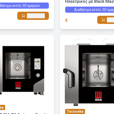
Ηλεκτρικός με Black Mas
θέσιμο εντός 30 ημερών
Αφής 5 GN 1/1
Διαθέσιμο εντός 30 ημ
Add to cart
€
Add 
ka
Tecnoeka