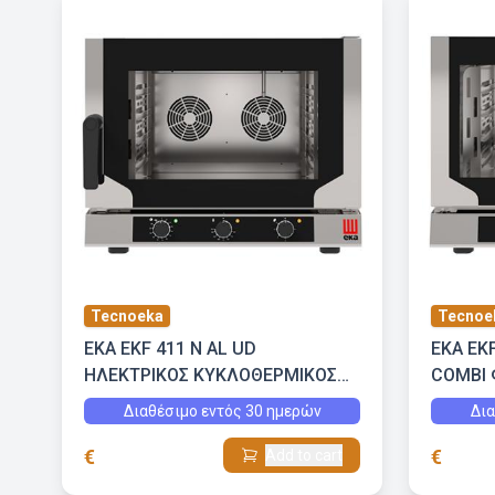
Tecnoeka
Tecnoe
EKA EKF 411 N AL UD
EKA EK
ΗΛΕΚΤΡΙΚΟΣ ΚΥΚΛΟΘΕΡΜΙΚΟΣ
COMBI
ΦΟΥΡΝΟΣ ΜΕ ΕΜΜΕΣΗ ΥΓΡΑΣΙΑ
ΑΦΗΣ Κ
Διαθέσιμο εντός 30 ημερών
Δια
€
€
Add to cart