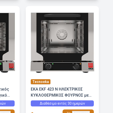
Tecnoeka
τικός
EKA EKF 423 N ΗΛΕΚΤΡΙΚΟΣ
γικό
ΚΥΚΛΟΘΕΡΜΙΚΟΣ ΦΟΥΡΝΟΣ με
χειροκίνητο έλεγχο
ερών
Διαθέσιμο εντός 30 ημερών