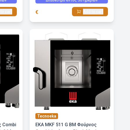
ερών
Διαθέσιμο εντός 30 ημερών
υγρασία
€
to cart
Add to cart
Tecnoeka
ς Combi
EKA MKF 511 G BM Φούρνος