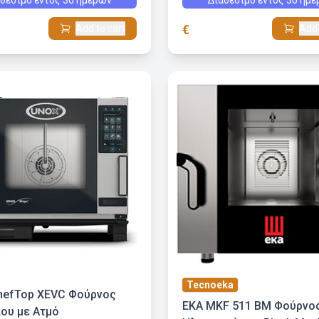
θέσιμο εντός 30 ημερών
Διαθέσιμο εντός 30 ημ
€
Add to cart
Add 
Tecnoeka
hefTop XEVC Φούρνος
EKA MKF 511 BM Φούρνο
ίου με Ατμό