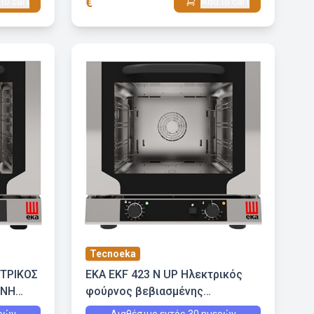
€
to cart
Add to cart
Tecnoeka
ΚΤΡΙΚΟΣ
EKA EKF 423 N UP Ηλεκτρικός
ΟΝΗ
φούρνος βεβιασμένης
ΙΑ
κυκλοφορίας 4 ταψιά με έμμεση