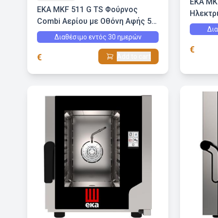
EKA MK
EKA MKF 511 G TS Φούρνος
Ηλεκτρ
Combi Αερίου με Οθόνη Αφής 5
1/1
Δια
GN 1/1
Διαθέσιμο εντός 30 ημερών
€
€
Add to cart