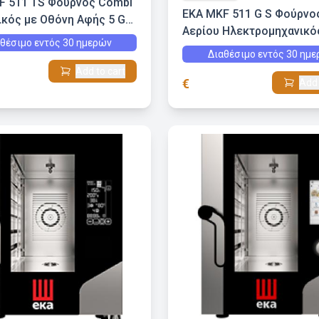
F 511 TS Φούρνος Combi
EKA MKF 511 G S Φούρνο
ικός με Οθόνη Αφής 5 GN
Αερίου Ηλεκτρομηχανικό
θέσιμο εντός 30 ημερών
1/1
Διαθέσιμο εντός 30 ημ
Add to cart
€
Add 