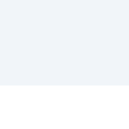
ΠΡΟΪΌΝΤΑ
Η ΕΤΑΙΡΕΊΑ