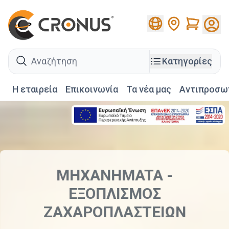
Cart
search
Κατηγορίες
Η εταιρεία
Επικοινωνία
Τα νέα μας
Αντιπροσω
MHXANHMATA -
EΞOΠΛIΣMOΣ
ZAXAPOΠΛAΣTEIΩN