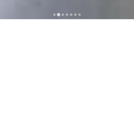
ΤΕΧΝΙΚΗ ΥΠΟΣΤΗΡΙΞΗ - SERVICE
Παρέχουμε πλήρες και οργανωμένη τεχνική υποστήριξη
24ώρου σε όλη την Ελλάδα.
ΤΟΠΟΘΕΤΗΣΗ – ΕΓΚΑΤΑΣΤΑΣΗ
Οι τεχνικοί της εταιρείας μας είναι καταρτισμένοι για την
ορθή τοποθέτηση και λειτουργία στα παραδιδόμενα από
εμάς μηχανήματα και εξοπλισμό.