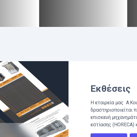
Εκθέσεις
Η εταιρεία μας Α.Κο
δραστηριοποιείται π
επισκευή μηχανημάτ
εστίασης (HORECA) 