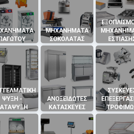
ΕΞΟΠΛΙΣΜΟ
ΧΑΝΗΜΑΤΑ
ΜΗΧΑΝΗΜΑΤΑ
ΜΗΧΑΝΗΜ
ΠΑΓΩΤΟΥ
ΣΟΚΟΛΑΤΑΣ
ΕΣΤΙΑΣΗ
ΓΓΕΛΜΑΤΙΚΗ
ΣΥΣΚΕΥΕ
ΨΥΞΗ -
ΑΝΟΞΕΙΔΩΤΕΣ
ΕΠΕΞΕΡΓΑΣ
ΚΑΤΑΨΥΞΗ
ΚΑΤΑΣΚΕΥΕΣ
ΤΡΟΦΙΜΩ