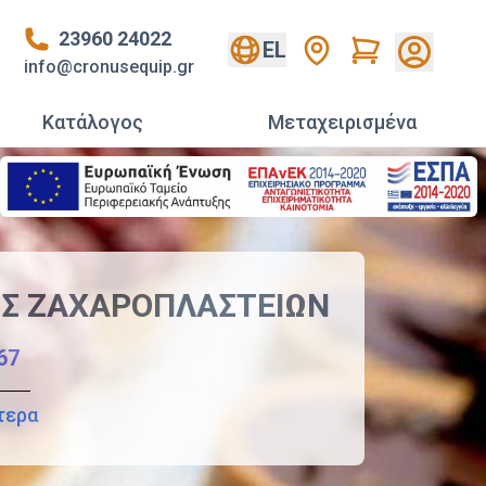
23960 24022
Cart
EL
info@cronusequip.gr
Κατάλογος
Mεταχειρισμένα
Σ ZAXAPOΠΛAΣTEIΩN
67
τερα