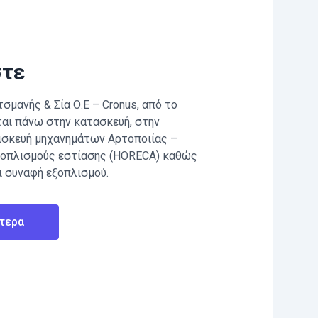
στε
σμανής & Σία Ο.Ε – Cronus, από το
ται πάνω στην κατασκευή, στην
πισκευή μηχανημάτων Αρτοποιίας –
ξοπλισμούς εστίασης (HORECA) καθώς
ι συναφή εξοπλισμού.
τερα