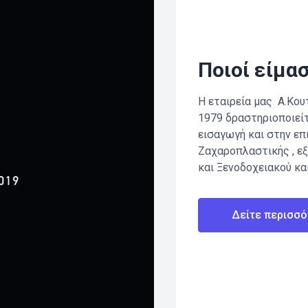
Ποιοί είμα
Η εταιρεία μας Α.Κουτ
1979 δραστηριοποιεί
εισαγωγή και στην ε
Ζαχαροπλαστικής , ε
και Ξενοδοχειακού κα
Δείτε περισσό