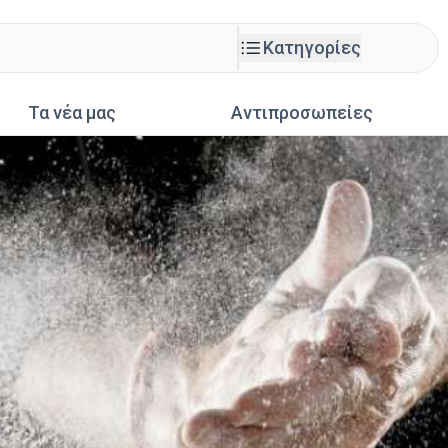
Κατηγορίες
Τα νέα μας
Αντιπροσωπείες
MHXANHMATA - EΞOΠΛIΣMO
Products:
2
Δείτε περισσό