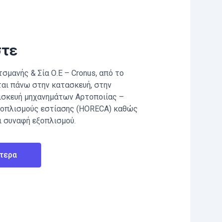
στε
σμανής & Σία Ο.Ε – Cronus, από το
ται πάνω στην κατασκευή, στην
πισκευή μηχανημάτων Αρτοποιίας –
ξοπλισμούς εστίασης (HORECA) καθώς
ι συναφή εξοπλισμού.
τερα