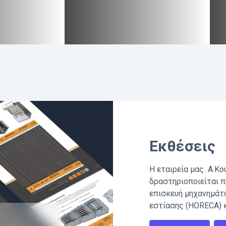
Εκθέσεις
Η εταιρεία μας Α.Κο
δραστηριοποιείται π
επισκευή μηχανημάτ
εστίασης (HORECA) 