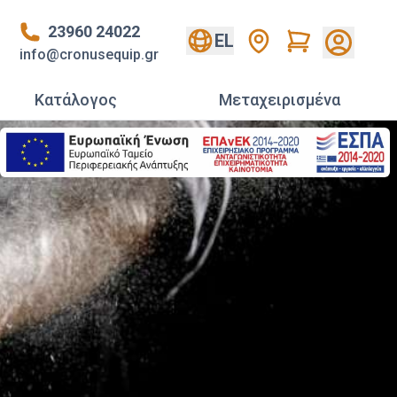
23960 24022
Cart
EL
info@cronusequip.gr
Κατάλογος
Mεταχειρισμένα
Σ ZAXAPOΠΛAΣTEIΩN
67
τερα