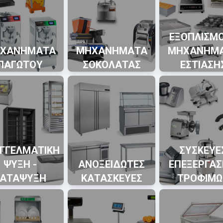
ΕΞΟΠΛΙΣΜΟ
ΧΑΝΗΜΑΤΑ
ΜΗΧΑΝΗΜΑΤΑ
ΜΗΧΑΝΗΜ
ΠΑΓΩΤΟΥ
ΣΟΚΟΛΑΤΑΣ
ΕΣΤΙΑΣΗ
ΓΓΕΛΜΑΤΙΚΗ
ΣΥΣΚΕΥΕ
ΨΥΞΗ -
ΑΝΟΞΕΙΔΩΤΕΣ
ΕΠΕΞΕΡΓΑΣ
ΚΑΤΑΨΥΞΗ
ΚΑΤΑΣΚΕΥΕΣ
ΤΡΟΦΙΜΩ