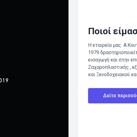
Ποιοί είμα
Η εταιρεία μας Α.Κουτ
1979 δραστηριοποιεί
εισαγωγή και στην ε
Ζαχαροπλαστικής , ε
και Ξενοδοχειακού κα
Δείτε περισσό