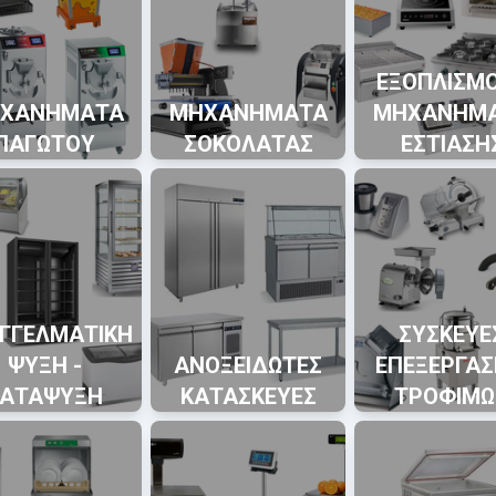
ΕΞΟΠΛΙΣΜΟ
ΧΑΝΗΜΑΤΑ
ΜΗΧΑΝΗΜΑΤΑ
ΜΗΧΑΝΗΜ
ΠΑΓΩΤΟΥ
ΣΟΚΟΛΑΤΑΣ
ΕΣΤΙΑΣΗ
ΓΓΕΛΜΑΤΙΚΗ
ΣΥΣΚΕΥΕ
ΨΥΞΗ -
ΑΝΟΞΕΙΔΩΤΕΣ
ΕΠΕΞΕΡΓΑΣ
ΚΑΤΑΨΥΞΗ
ΚΑΤΑΣΚΕΥΕΣ
ΤΡΟΦΙΜΩ