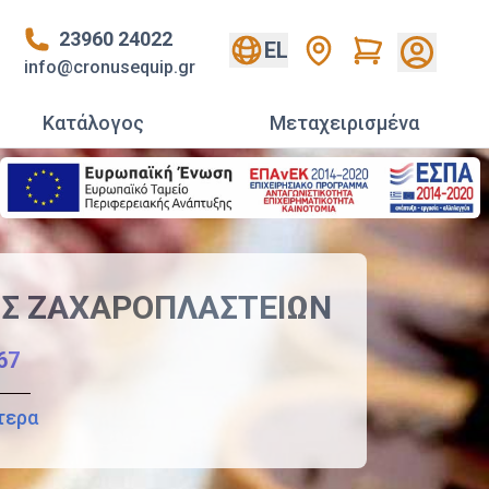
23960 24022
Cart
EL
info@cronusequip.gr
Κατάλογος
Mεταχειρισμένα
Σ ZAXAPOΠΛAΣTEIΩN
0
τερα