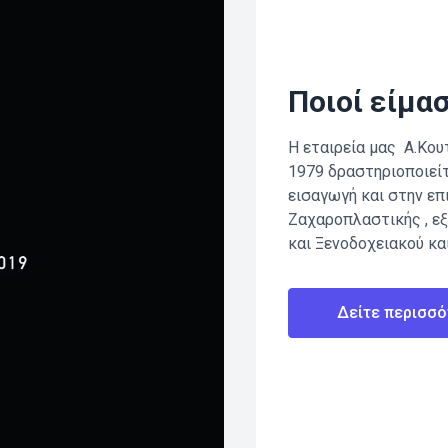
Ποιοί είμα
Η εταιρεία μας Α.Κουτ
1979 δραστηριοποιεί
εισαγωγή και στην ε
Ζαχαροπλαστικής , ε
και Ξενοδοχειακού κα
Δείτε περισσό