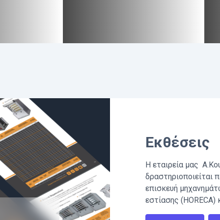
Εκθέσεις
Η εταιρεία μας Α.Κο
δραστηριοποιείται π
επισκευή μηχανημάτ
εστίασης (HORECA) 