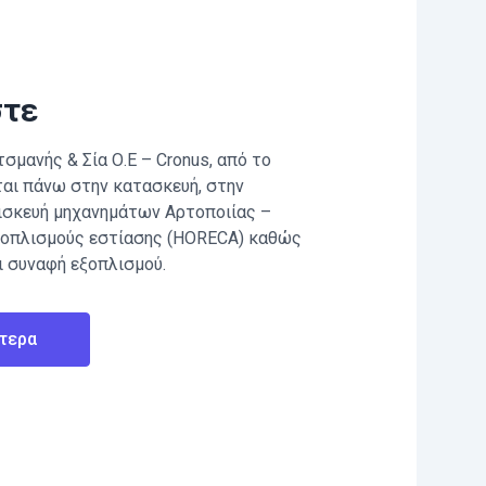
στε
σμανής & Σία Ο.Ε – Cronus, από το
ται πάνω στην κατασκευή, στην
πισκευή μηχανημάτων Αρτοποιίας –
ξοπλισμούς εστίασης (HORECA) καθώς
ι συναφή εξοπλισμού.
τερα